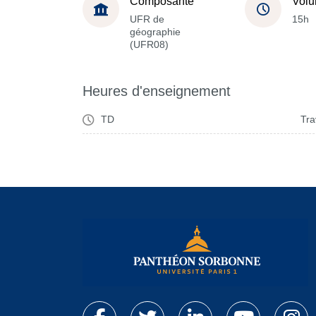
Composante
Volu
UFR de
15h
géographie
(UFR08)
Heures d'enseignement
TD
Tra