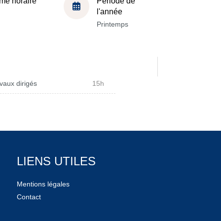
me horaire
Période de
l'année
Printemps
vaux dirigés
15h
LIENS UTILES
Mentions légales
Contact