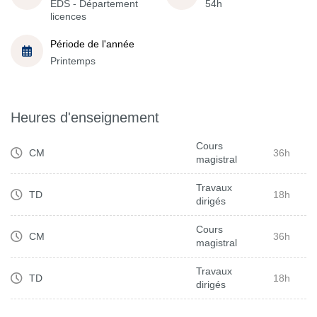
EDS - Département
54h
licences
Période de l'année
Printemps
Heures d'enseignement
Cours
CM
36h
magistral
Travaux
TD
18h
dirigés
Cours
CM
36h
magistral
Travaux
TD
18h
dirigés