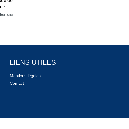
ode de
née
les ans
LIENS UTILES
Mentions légales
Contact