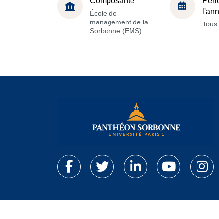
Composante
Péri
l'an
École de
management de la
Tous 
Sorbonne (EMS)