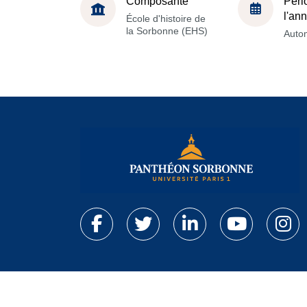
Composante
Péri
l'an
École d'histoire de
la Sorbonne (EHS)
Auto