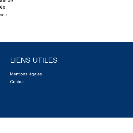
ode de
née
mne
LIENS UTILES
Mentions légales
Contact