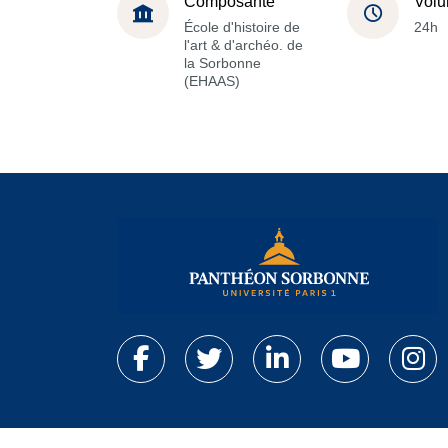
Composante
Volu
École d'histoire de
24h
l'art & d'archéo. de
la Sorbonne
(EHAAS)