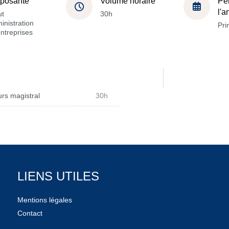
posante
Volume horaire
Pé
l'
ut
30h
inistration
Pri
ntreprises
rs magistral
30h
LIENS UTILES
Mentions légales
Contact