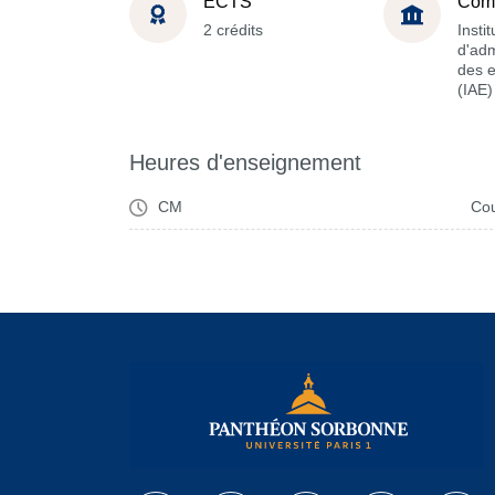
ECTS
Com
2 crédits
Instit
d'adm
des e
(IAE)
Heures d'enseignement
CM
Cou