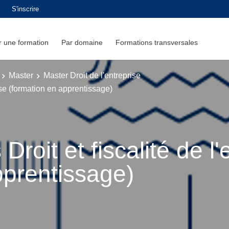
S'inscrire
 une formation
Par domaine
Formations transversales
Master
Master Droit de l'entreprise
rise (formation en apprentissage)
roit et fiscalité de l'
pprentissage)