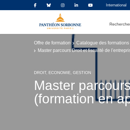
International
Rechercher
Offre de formation
Catalogue des formations
Master parcours Droit et fiscalité de l'entrep
DROIT, ECONOMIE, GESTION
Master parcours D
(formation en a