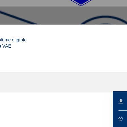
lôme éligible
la VAE