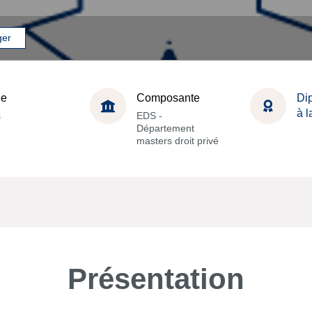
ger
ée
Composante
Dip
à 
s
EDS -
Département
masters droit privé
Présentation