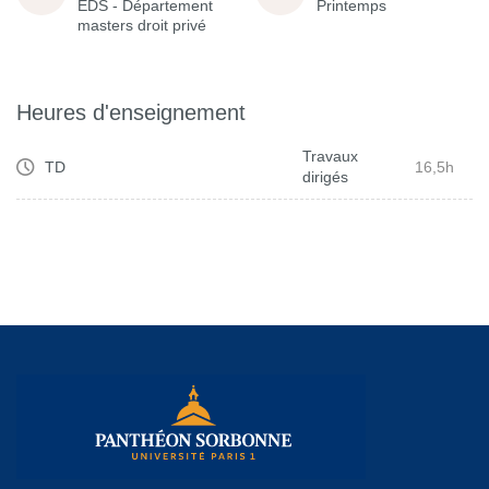
EDS - Département
Printemps
masters droit privé
Heures d'enseignement
Travaux
TD
16,5h
dirigés