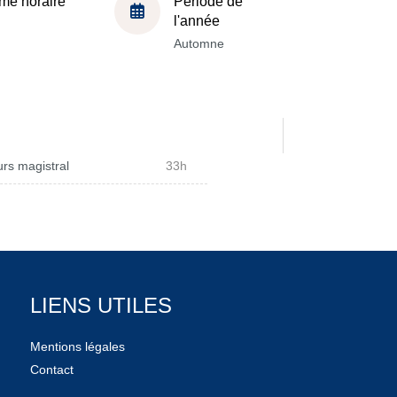
me horaire
Période de
l'année
Automne
rs magistral
33h
LIENS UTILES
Mentions légales
Contact