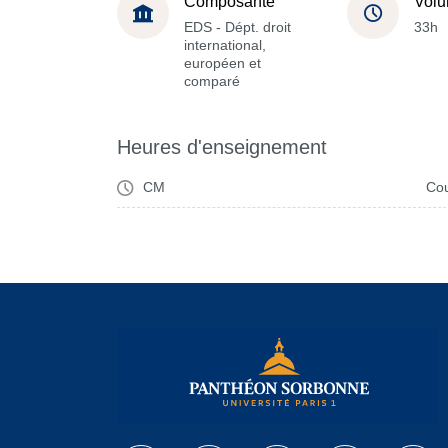
Composante
Volu
EDS - Dépt. droit
33h
international,
européen et
comparé
Heures d'enseignement
CM
Cou