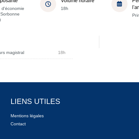
posante
Volume horaire
Pé
l'
e d'économie
18h
a Sorbonne
Pri
)
rs magistral
18h
LIENS UTILES
Mentions légales
Contact