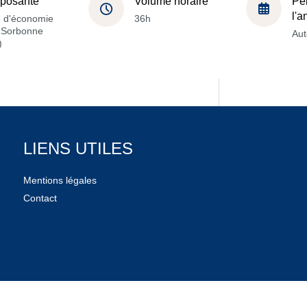
posante
Volume horaire
Pé
l'
e d'économie
36h
a Sorbonne
Au
)
LIENS UTILES
Mentions légales
Contact