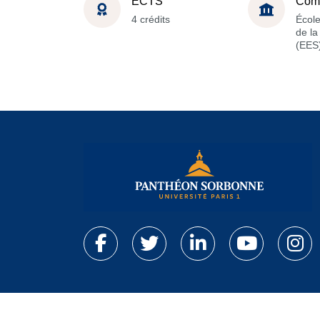
ECTS
Com
4 crédits
Écol
de l
(EES