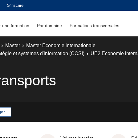
S'inscrire
 une formation
Par domaine
Formations transversales
Master
Master Economie internationale
atégie et systèmes d'information (COSI)
UE2 Economie interna
ransports
ger