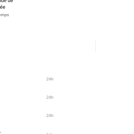
ode de
née
temps
24h
24h
24h
-