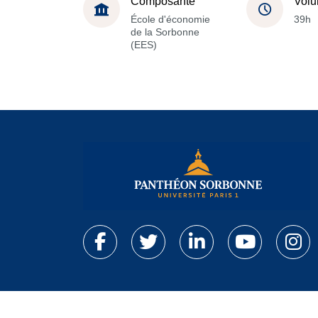
Composante
Volu
École d'économie
39h
de la Sorbonne
(EES)