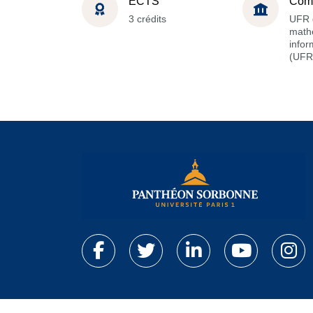
ECTS
Com
3 crédits
UFR 
math
infor
(UFR