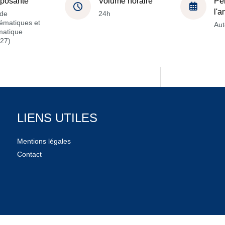
posante
Volume horaire
Pé
l'
de
24h
ématiques et
Au
matique
27)
LIENS UTILES
Mentions légales
Contact