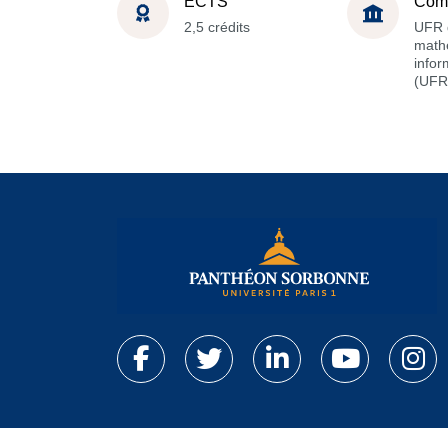
ECTS
Com
2,5 crédits
UFR 
math
infor
(UFR