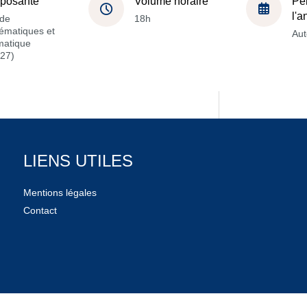
posante
Volume horaire
Pé
l'
de
18h
ématiques et
Au
matique
27)
LIENS UTILES
Mentions légales
Contact