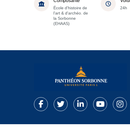
Composante
Volu
École d'histoire de
24h
l'art & d'archéo. de
la Sorbonne
(EHAAS)