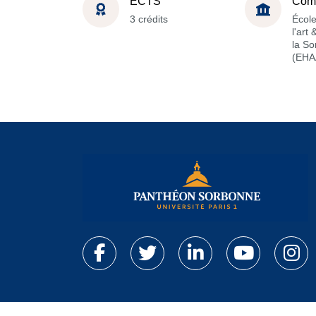
ECTS
Com
3 crédits
École
l'art
la S
(EHA