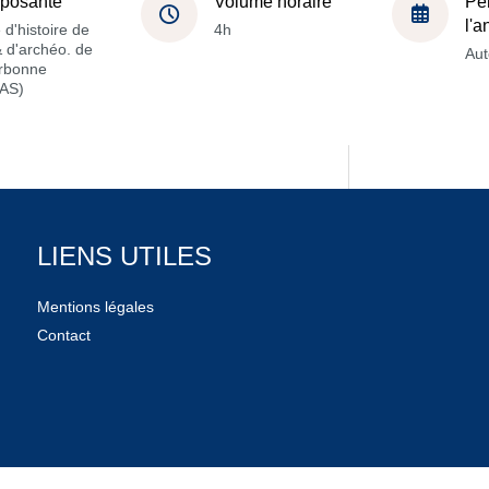
posante
Volume horaire
Pé
l'
 d'histoire de
4h
 & d'archéo. de
Au
orbonne
AS)
LIENS UTILES
Mentions légales
Contact