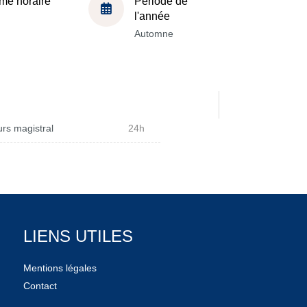
me horaire
Période de
l'année
Automne
rs magistral
24h
LIENS UTILES
Mentions légales
Contact