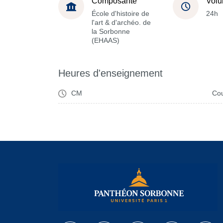
Composante
Volu
École d'histoire de
24h
l'art & d'archéo. de
la Sorbonne
(EHAAS)
Heures d'enseignement
CM
Cou