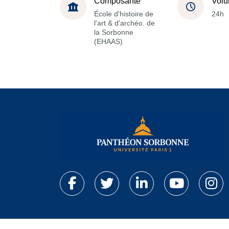
Composante
Volu
École d'histoire de
24h
l'art & d'archéo. de
la Sorbonne
(EHAAS)