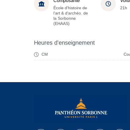
Composante
Volu
École d'histoire de
21h
l'art & d'archéo. de
la Sorbonne
(EHAAS)
Heures d'enseignement
CM
Cou