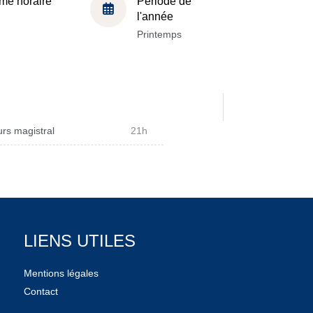
me horaire
Période de
l'année
Printemps
rs magistral
21h
LIENS UTILES
Mentions légales
Contact