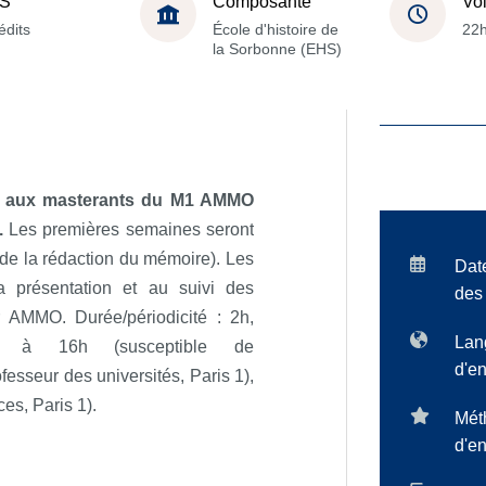
S
Composante
Vo
édits
École d'histoire de
22
la Sorbonne (EHS)
é aux masterants du M1 AMMO
e.
Les premières semaines seront
de la rédaction du mémoire). Les
Dat
 présentation et au suivi des
des
er AMMO.
Durée/périodicité
: 2h,
Lan
h à 16h (susceptible de
d'e
fesseur des universités, Paris 1),
s, Paris 1).
Mét
d'e