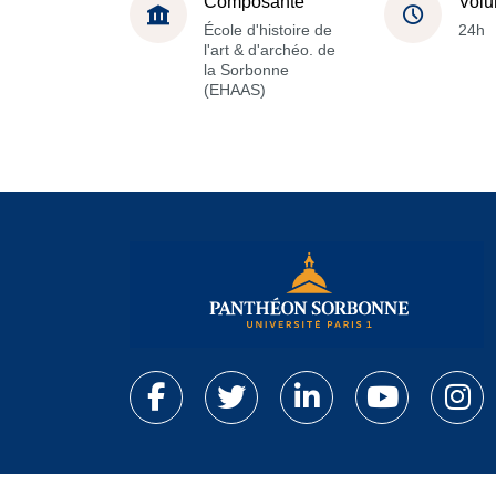
Composante
Volu
École d'histoire de
24h
l'art & d'archéo. de
la Sorbonne
(EHAAS)