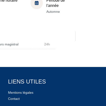
me horaire
Période de
l'année
Automne
rs magistral
24h
LIENS UTILES
Mentions légales
Contact