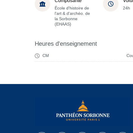
Composante
Volu
École d'histoire de
24h
l'art & d'archéo. de
la Sorbonne
(EHAAS)
Heures d'enseignement
CM
Cou