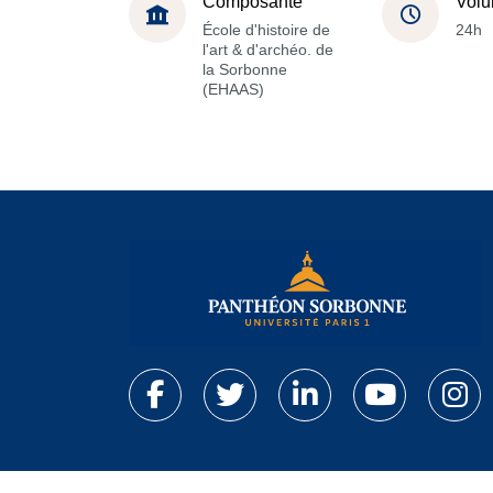
Composante
Volu
École d'histoire de
24h
l'art & d'archéo. de
la Sorbonne
(EHAAS)