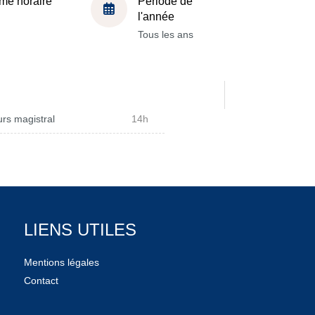
me horaire
Période de
l'année
Tous les ans
rs magistral
14h
LIENS UTILES
Mentions légales
Contact