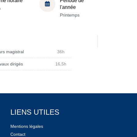
me horaire
Période de
l'année
h
Printemps
rs magistral
36h
vaux dirigés
16,5h
LIENS UTILES
Mentions légales
Contact