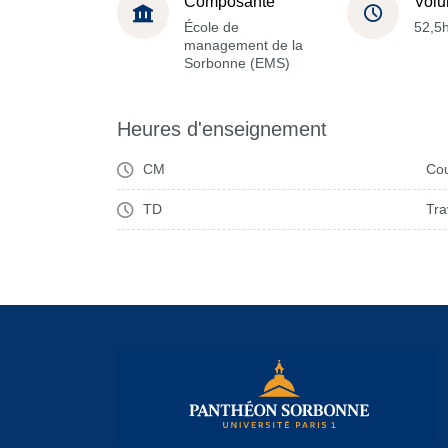
Composante
Volu
École de
52,5
management de la
Sorbonne (EMS)
Heures d'enseignement
CM
Cou
TD
Tra