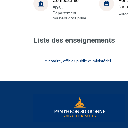
Composante
Péri
l'an
EDS -
Département
Auto
masters droit privé
Liste des enseignements
Le notaire, officier public et ministériel