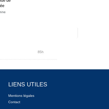
ode de
née
mne
85h
LIENS UTILES
Mentions légales
Contact