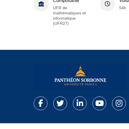
Composante
Volu
UFR de
54h
mathématiques et
informatique
(UFR27)