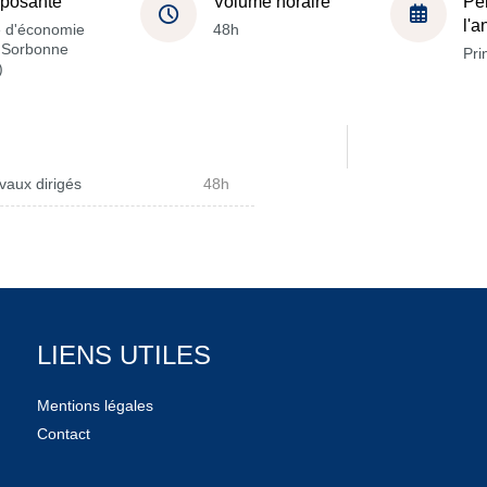
posante
Volume horaire
Pé
l'
e d'économie
48h
a Sorbonne
Pri
)
vaux dirigés
48h
LIENS UTILES
Mentions légales
Contact