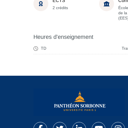
ECTS
Com
2 crédits
Écol
de l
(EES
Heures d'enseignement
TD
Tra