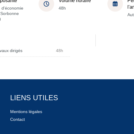
posante
Volume horaire
Pé
l'
e d'économie
48h
a Sorbonne
Au
)
vaux dirigés
48h
LIENS UTILES
Mentions légales
Contact