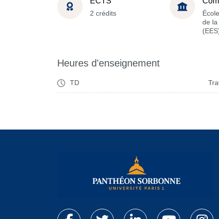
ECTS
Com
2 crédits
Écol
de l
(EES
Heures d'enseignement
TD
Tra