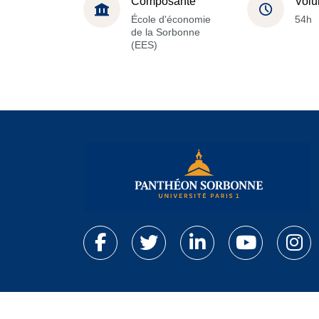
Composante
Volu
École d'économie
54h
de la Sorbonne
(EES)