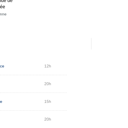
ode de
née
mne
nce
12h
20h
ue
15h
20h