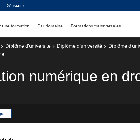
S'inscrire
 une formation
Par domaine
Formations transversales
Diplôme d'université
Diplôme d'université
Diplôme d'uni
ne
ion numérique en droi
ger