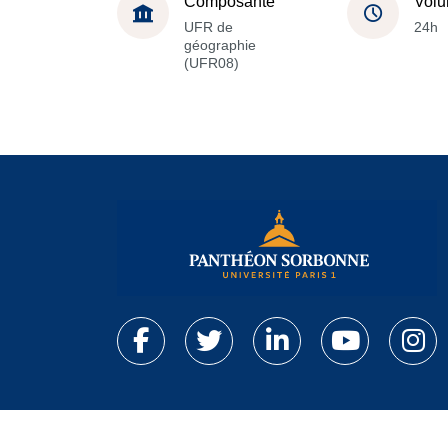
Composante
Volu
UFR de
24h
géographie
(UFR08)