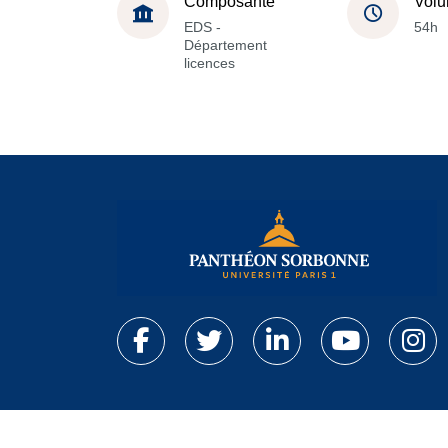
Composante
Volu
EDS -
54h
Département
licences