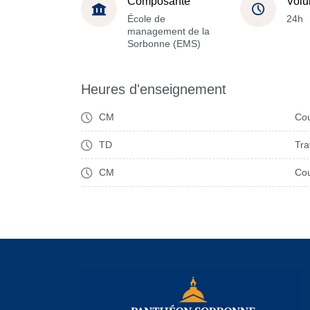
Composante
Volu
École de
24h
management de la
Sorbonne (EMS)
Heures d'enseignement
CM
Cou
TD
Tra
CM
Cou