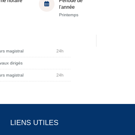
me horaire
Période de
l'année
Printemps
rs magistral
24h
vaux dirigés
rs magistral
24h
LIENS UTILES