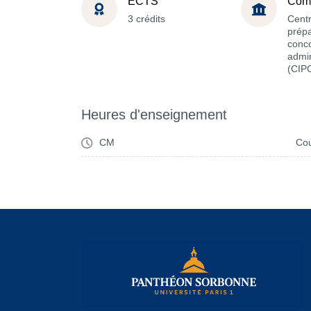
ECTS
Com
3 crédits
Cent
prépa
conc
admin
(CIP
Heures d'enseignement
CM
Cou