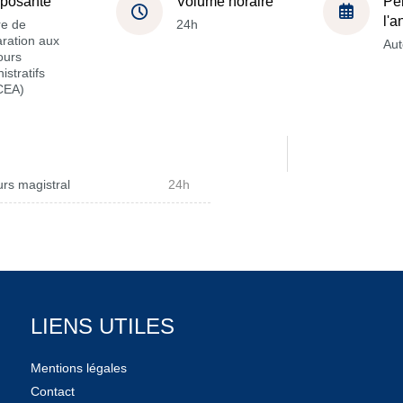
posante
Volume horaire
Pé
l'
re de
24h
ration aux
Au
ours
istratifs
CEA)
rs magistral
24h
LIENS UTILES
Mentions légales
Contact