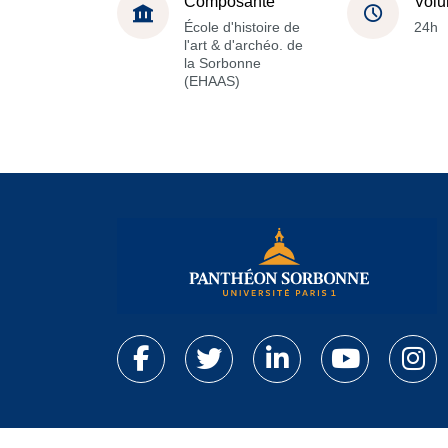
Composante
Volu
École d'histoire de
24h
l'art & d'archéo. de
la Sorbonne
(EHAAS)