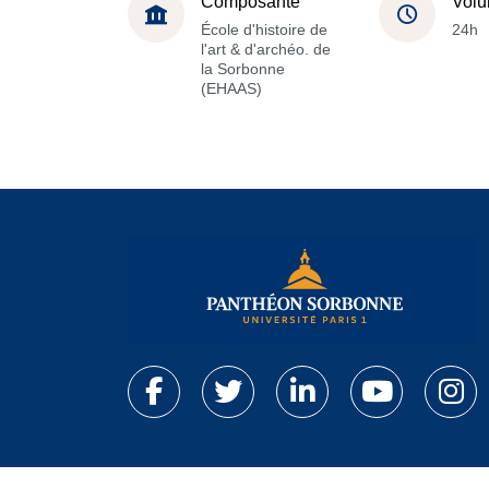
Composante
Volu
École d'histoire de
24h
l'art & d'archéo. de
la Sorbonne
(EHAAS)