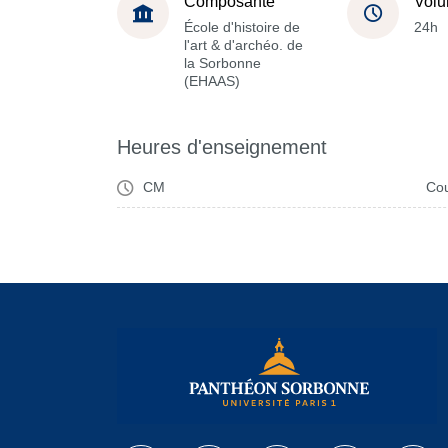
Composante
Volu
École d'histoire de
24h
l'art & d'archéo. de
la Sorbonne
(EHAAS)
Heures d'enseignement
CM
Cou