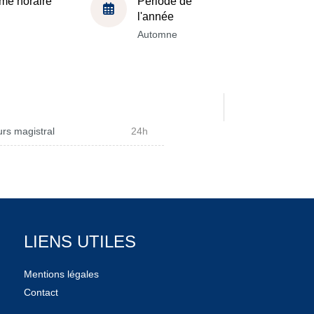
me horaire
Période de
l'année
Automne
rs magistral
24h
LIENS UTILES
Mentions légales
Contact