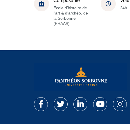
Composante
Volu
École d'histoire de
24h
l'art & d'archéo. de
la Sorbonne
(EHAAS)