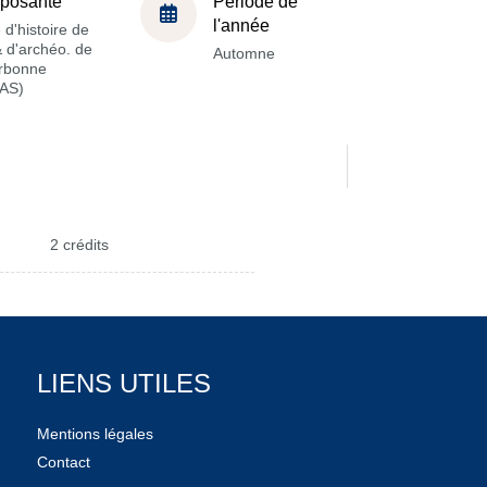
posante
Période de
l'année
 d'histoire de
 & d'archéo. de
Automne
orbonne
AS)
2 crédits
LIENS UTILES
Mentions légales
Contact