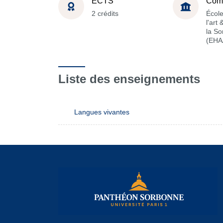
ECTS
Com
2 crédits
École
l'art
la S
(EHA
Liste des enseignements
Langues vivantes