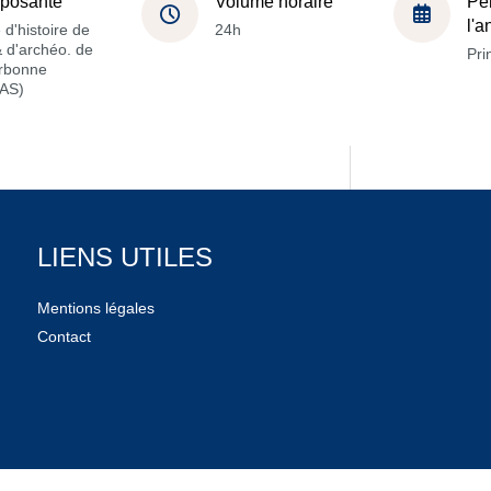
posante
Volume horaire
Pé
l'
 d'histoire de
24h
 & d'archéo. de
Pri
orbonne
AS)
LIENS UTILES
Mentions légales
Contact