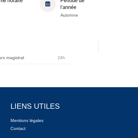
me horaire
Période de
l'année
Automne
rs magistral
24h
LIENS UTILES
Mentions légales
Contact