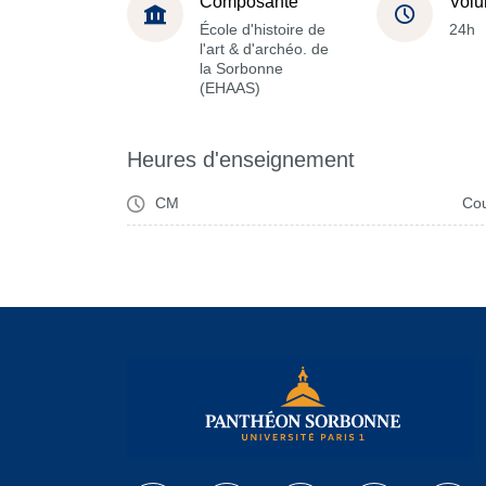
Composante
Volu
École d'histoire de
24h
l'art & d'archéo. de
la Sorbonne
(EHAAS)
Heures d'enseignement
CM
Cou