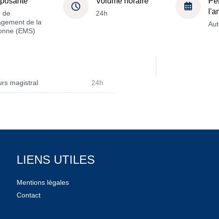
posante
Volume horaire
Pé
l'
e de
24h
gement de la
Au
onne (EMS)
rs magistral
24h
LIENS UTILES
Mentions légales
Contact