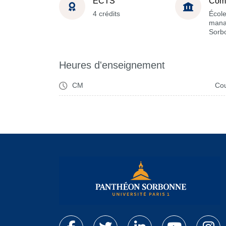
ECTS
Com
4 crédits
Écol
mana
Sorb
Heures d'enseignement
CM
Cou