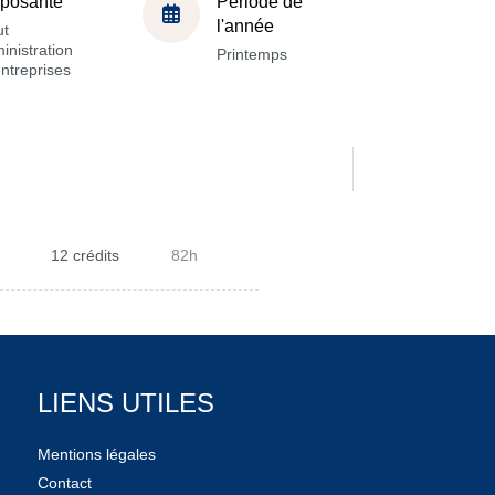
posante
Période de
l'année
ut
inistration
Printemps
ntreprises
12 crédits
82h
LIENS UTILES
Mentions légales
Contact