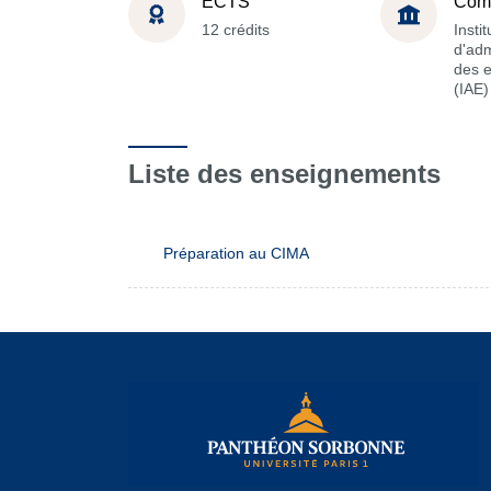
ECTS
Com
12 crédits
Instit
d'adm
des e
(IAE)
Liste des enseignements
Préparation au CIMA