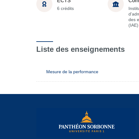
ECTS
Com
6 crédits
Instit
d'adm
des e
(IAE)
Liste des enseignements
Mesure de la performance