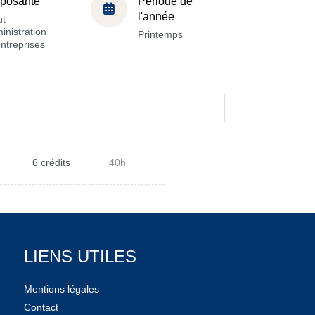
posante
Période de
l'année
ut
inistration
Printemps
ntreprises
6 crédits
40h
LIENS UTILES
Mentions légales
Contact