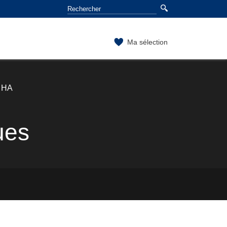
Ma sélection
n HA
ues