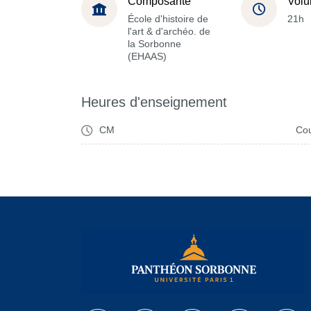
Composante
Volu
École d'histoire de
21h
l'art & d'archéo. de
la Sorbonne
(EHAAS)
Heures d'enseignement
CM
Cou