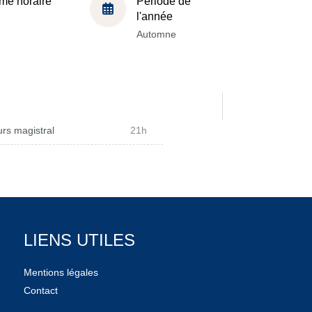
me horaire
Période de
l'année
Automne
rs magistral
21h
LIENS UTILES
Mentions légales
Contact