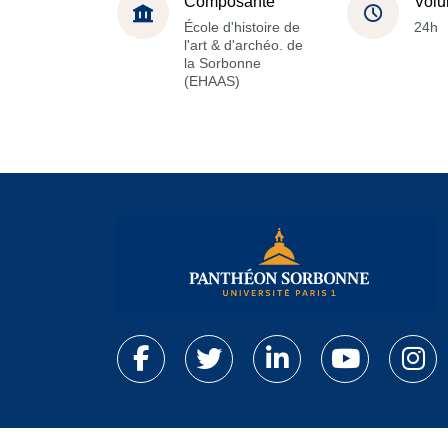
Composante
Volu
École d'histoire de
24h
l'art & d'archéo. de
la Sorbonne
(EHAAS)