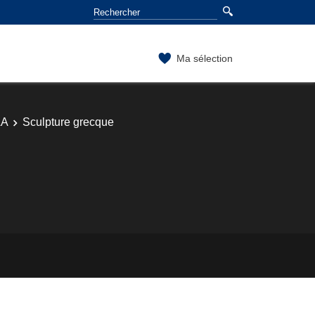
Ma sélection
AA
Sculpture grecque