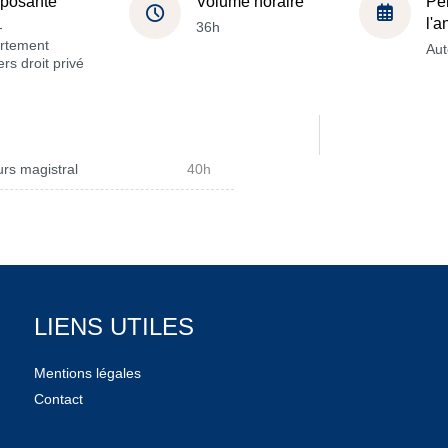
posante
Volume horaire
Pé
l'
-
36h
rtement
Au
rs droit privé
rs magistral
40h
LIENS UTILES
Mentions légales
Contact