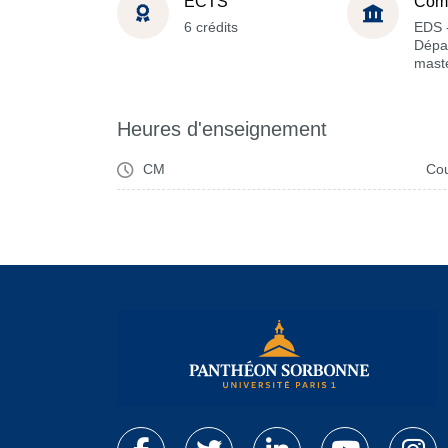
ECTS
Com
6 crédits
EDS 
Dépa
maste
Heures d'enseignement
CM
Cou