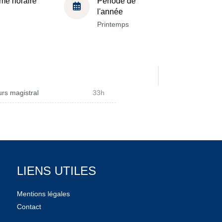
me horaire
Période de
l'année
Printemps
rs magistral
33h
LIENS UTILES
Mentions légales
Contact