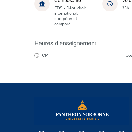
Composante
Volu
EDS - Dépt. droit
33h
international,
européen et
comparé
Heures d'enseignement
CM
Cou